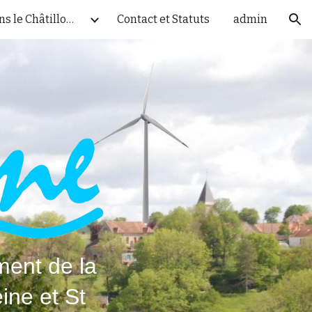
Les projets dans le Châtillonnais
Contact et Statuts
admin
ion
ment de la
ine et St