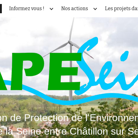
Informez vous !
Nos actions
ip to main content
Skip to navigat
on de Protection de l’Environne
e la Seine entre Châtillon sur Se