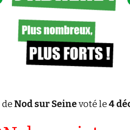
n de
Nod sur Seine
voté le
4 dé