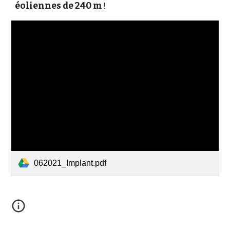
éoliennes de 240 m
 !
062021_Implant.pdf